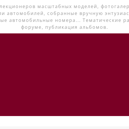
лекционеров масштабных моделей, фотогалер
ли автомобилей, собранные вручную энтузиас
ые автомобильные номера... Тематические р
форуме, публикация альбомов.