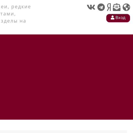
еи, редкие
тами,
Вход
азделы на