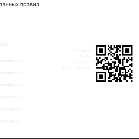
данных правил.
ые
43forum.ru
Россия
втомобиль в
г.Челябинск,
43forum@mail.ru
втомобиль в
втомобиль в
втомобиль в
втомобиль в
втомобиль в