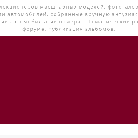
лекционеров масштабных моделей, фотогалер
ли автомобилей, собранные вручную энтузиас
ые автомобильные номера... Тематические р
форуме, публикация альбомов.