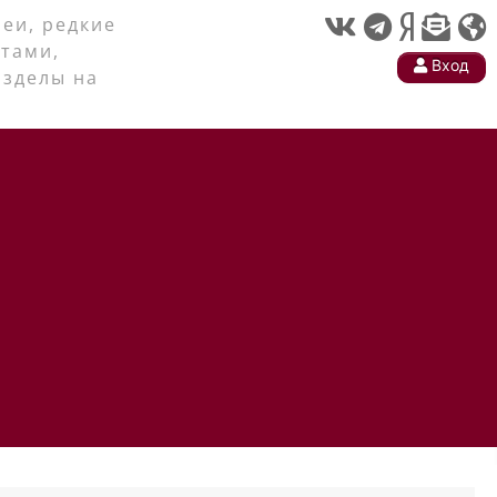
еи, редкие
тами,
Вход
азделы на