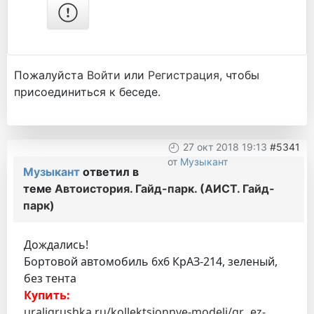
Пожалуйста
Войти
или
Регистрация
, чтобы
присоединиться к беседе.
27 окт 2018 19:13
#5341
от
Музыкант
Музыкант
ответил в
теме
Автоистория. Гайд-парк. (АИСТ. Гайд-
парк)
Дождались!
Бортовой автомобиль 6х6 КрАЗ-214, зеленый,
без тента
Купить:
uraligrushka.ru/kollektsionnye-modeli/gr...ez-