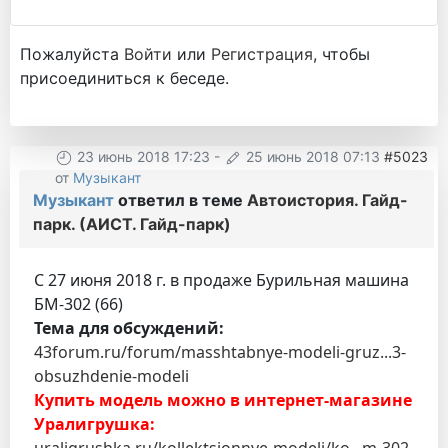
Пожалуйста
Войти
или
Регистрация
, чтобы
присоединиться к беседе.
23 июнь 2018 17:23
-
25 июнь 2018 07:13
#5023
от
Музыкант
Музыкант
ответил в теме
Автоистория. Гайд-
парк. (АИСТ. Гайд-парк)
С 27 июня 2018 г. в продаже Бурильная машина
БМ-302 (66)
Тема для обсуждений:
43forum.ru/forum/masshtabnye-modeli-gruz...3-
obsuzhdenie-modeli
Купить модель можно в интернет-магазине
Уралигрушка:
uraligrushka.ru/kollektsionnye-modeli/ko...m-302-