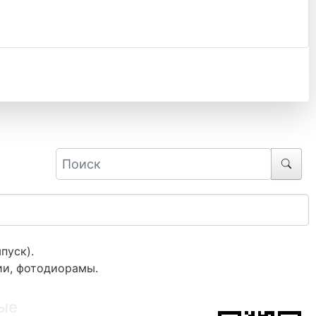
пуск).
ии, фотодиорамы.
ые