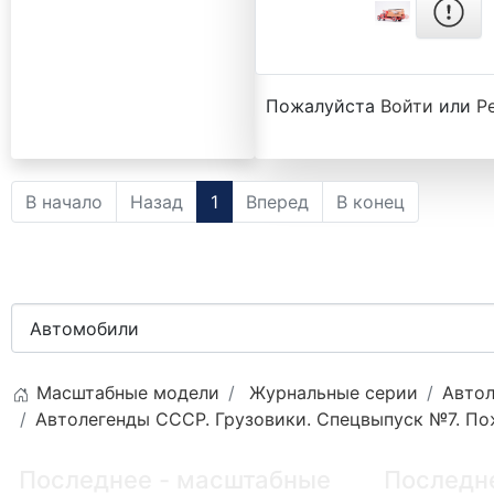
Пожалуйста
Войти
или
Р
В начало
Назад
1
Вперед
В конец
Масштабные модели
Журнальные серии
Автол
Автолегенды СССР. Грузовики. Спецвыпуск №7. По
Последнее - масштабные
Последн