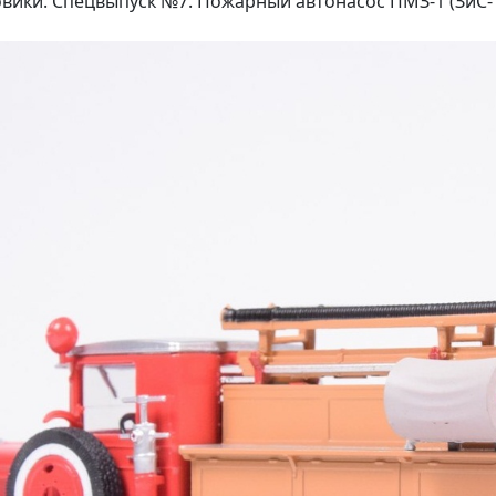
овики. Спецвыпуск №7. Пожарный автонасос ПМЗ-1 (ЗиС-