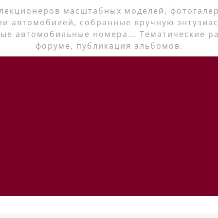
лекционеров масштабных моделей, фотогалер
ли автомобилей, собранные вручную энтузиас
ые автомобильные номера... Тематические р
форуме, публикация альбомов.