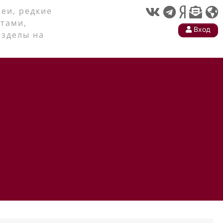
еи, редкие
тами,
Вход
азделы на