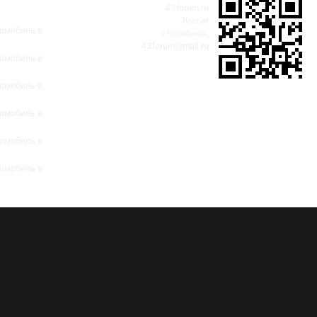
43forum.ru
Россия
омобиль в
г.Челябинск,
43forum@mail.ru
омобиль в
омобиль в
омобиль в
омобиль в
омобиль в