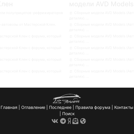
Клен
модели AVD Models
ели полуприцепов-рефрижираторов
Сборные модели AVD Models (Авт
деталях). ...
автовозы от Мастерской Клен.
Сборные модели AVD Models (Авт
деталях). ...
стерской Клен с форума, который
Сборные модели AVD Models (Авт
деталях). ...
стерской Клен с форума, который
Сборные модели AVD Models (Авт
деталях). ...
стерской Клен с форума, который
Сборные модели AVD Models (Авт
деталях). ...
стерской Клен с форума, который
Сборные модели AVD Models (Авт
деталях). ...
Главная
|
Оглавление
|
Последнее
|
Правила форума
|
Контакты
|
Поиск