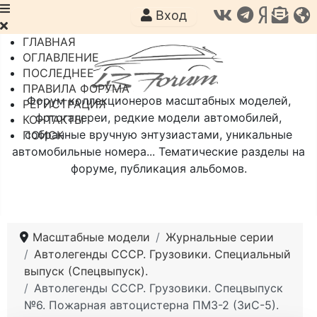
Вход
ГЛАВНАЯ
ОГЛАВЛЕНИЕ
ПОСЛЕДНЕЕ
ПРАВИЛА ФОРУМА
Форум коллекционеров масштабных моделей,
РЕГИСТРАЦИЯ
фотогалереи, редкие модели автомобилей,
КОНТАКТЫ
собранные вручную энтузиастами, уникальные
ПОИСК
автомобильные номера... Тематические разделы на
форуме, публикация альбомов.
Масштабные модели
Журнальные серии
Автолегенды СССР. Грузовики. Специальный
выпуск (Спецвыпуск).
Автолегенды СССР. Грузовики. Спецвыпуск
№6. Пожарная автоцистерна ПМЗ-2 (ЗиС-5).