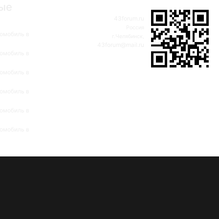
ые
43forum.ru
Россия
омобиль в
г.Челябинск,
43forum@mail.ru
омобиль в
омобиль в
омобиль в
омобиль в
омобиль в