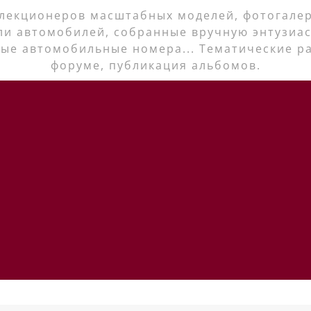
лекционеров масштабных моделей, фотогалер
ли автомобилей, собранные вручную энтузиас
ые автомобильные номера... Тематические р
форуме, публикация альбомов.