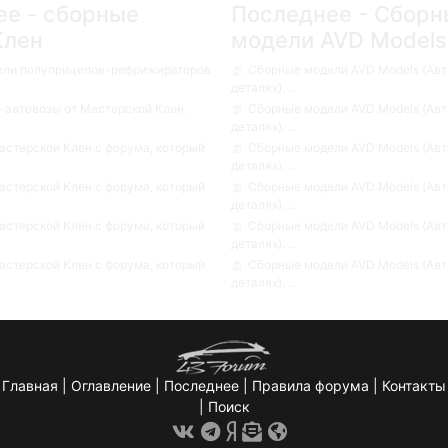
ее - сборные
Последнее - Сборн
Клен
модели AVD Models
ели полуприцепов-рефрижираторов
Сборные модели AVD Models (Авт
деталях). ...
автовозы от Мастерской Клен.
Сборные модели AVD Models (Авт
деталях). ...
стерской Клен с форума, который
Сборные модели AVD Models (Авт
деталях). ...
стерской Клен с форума, который
Сборные модели AVD Models (Авт
деталях). ...
стерской Клен с форума, который
Сборные модели AVD Models (Авт
деталях). ...
стерской Клен с форума, который
Сборные модели AVD Models (Авт
деталях). ...
Главная
|
Оглавление
|
Последнее
|
Правила форума
|
Контакты
|
Поиск