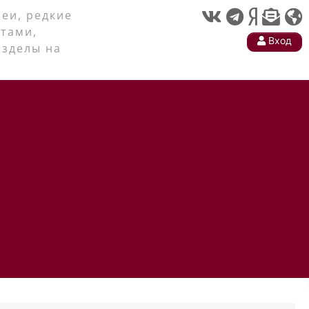
еи, редкие
тами,
Вход
азделы на