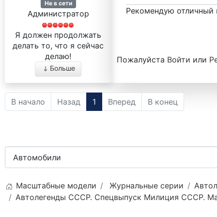
Не в сети
Рекомендую отличный 
Администратор
Я должен продолжать
делать то, что я сейчас
делаю!
Пожалуйста
Войти
или
Р
Больше
В начало
Назад
1
Вперед
В конец
Масштабные модели
Журнальные серии
Автол
Автолегенды СССР. Спецвыпуск Милиция СССР. Мас