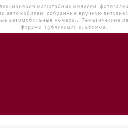
лекционеров масштабных моделей, фотогалер
ли автомобилей, собранные вручную энтузиас
ые автомобильные номера... Тематические р
форуме, публикация альбомов.