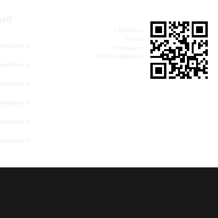
ые
43forum.ru
Россия
омобиль в
г.Челябинск,
43forum@mail.ru
омобиль в
омобиль в
омобиль в
омобиль в
омобиль в