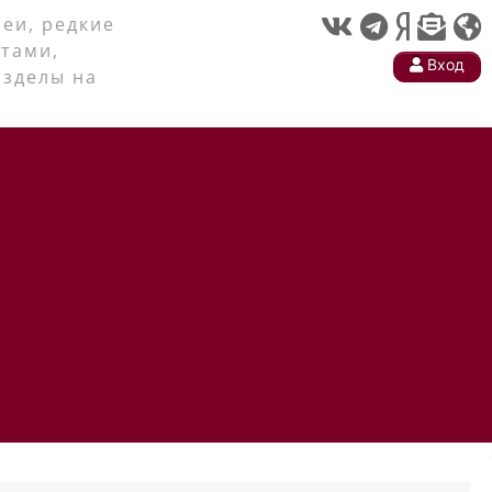
еи, редкие
тами,
Вход
азделы на