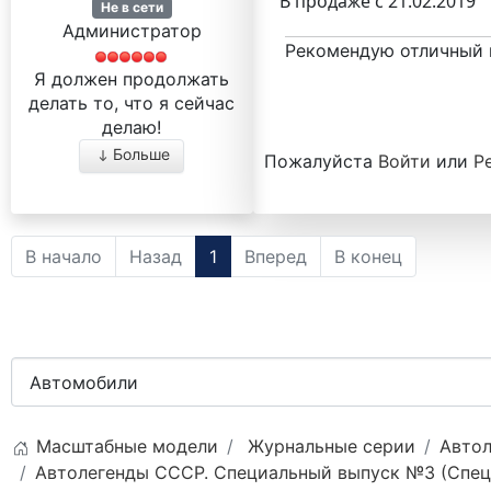
В продаже с 21.02.2019
Не в сети
Администратор
Рекомендую отличный 
Я должен продолжать
делать то, что я сейчас
делаю!
Больше
Пожалуйста
Войти
или
Р
В начало
Назад
1
Вперед
В конец
Масштабные модели
Журнальные серии
Автол
Автолегенды СССР. Специальный выпуск №3 (Спецв