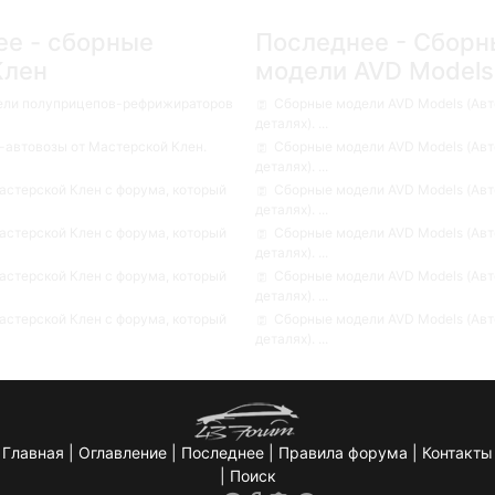
ее - сборные
Последнее - Сборн
Клен
модели AVD Models
ели полуприцепов-рефрижираторов
Сборные модели AVD Models (Авт
деталях). ...
автовозы от Мастерской Клен.
Сборные модели AVD Models (Авт
деталях). ...
стерской Клен с форума, который
Сборные модели AVD Models (Авт
деталях). ...
стерской Клен с форума, который
Сборные модели AVD Models (Авт
деталях). ...
стерской Клен с форума, который
Сборные модели AVD Models (Авт
деталях). ...
стерской Клен с форума, который
Сборные модели AVD Models (Авт
деталях). ...
Главная
|
Оглавление
|
Последнее
|
Правила форума
|
Контакты
|
Поиск