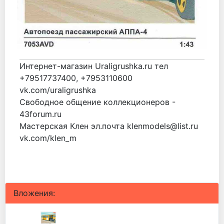
Интернет-магазин Uraligrushka.ru тел
+79517737400, +7953110600
vk.com/uraligrushka
Свободное общение коллекционеров -
43forum.ru
Мастерская Клен эл.почта klenmodels@list.ru
vk.com/klen_m
Вложения: