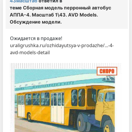
43масштаб
ответил в
теме
Сборная модель перронный автобус
АППА-4. Масштаб 1\43. AVD Models.
Обсуждение модели.
Ожидается в продаже!
uraligrushka.ru/ozhidayutsya-v-prodazhe/...-4-
avd-models-detail