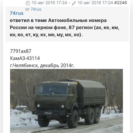
10 авг 2016 17:24
-
10 авг 2016 17:24
#2246
от
74rus
74rus
ответил в теме
Автомобильные номера
России на черном фоне, 87 регион (ах, ке, км,
кн, ко, кт, ку, кх, мн, му, мх, хо).
7791ах87
КамАЗ-43114
г.Челябинск, декабрь 2014г.