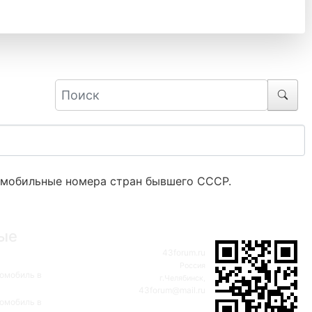
мобильные номера стран бывшего СССР.
ые
43forum.ru
Россия
омобиль в
г.Челябинск,
43forum@mail.ru
омобиль в