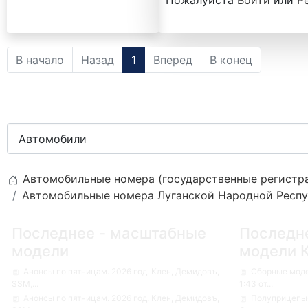
Пожалуйста
Войти
или
Р
В начало
Назад
1
Вперед
В конец
Автомобильные номера (государственные регистра
Автомобильные номера Луганской Народной Республи
Последнее - масштабные
Последн
модели
модели 
Анонсы по пятницам. 2026 год. Клен, Демидовъ,
Сборные мод
SSM,...
1:43 от...
Анонсы по пятницам. 2026 год. Клен, Демидовъ,
Полуприцепы-