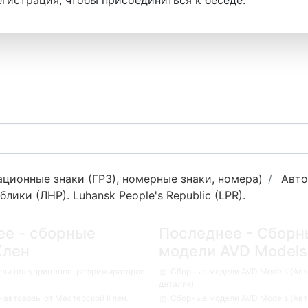
егистрация
, чтобы присоединиться к беседе.
ционные знаки (ГРЗ), номерные знаки, номера)
Авто
ки (ЛНР). Luhansk People's Republic (LPR).
ее - сборные
Последнее - Сборн
Клен
модели AVD Models
ели полуприцепов-рефрижираторов
Сборные модели AVD Models (Авт
деталях). ...
автовозы от Мастерской Клен.
Сборные модели AVD Models (Авт