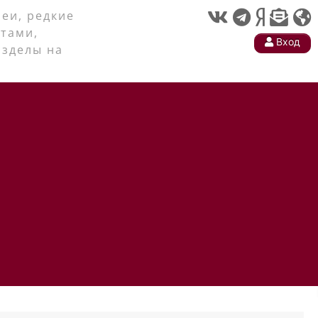
еи, редкие
тами,
Вход
азделы на