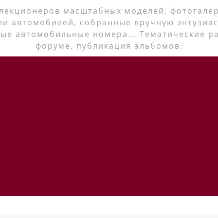
лекционеров масштабных моделей, фотогалер
ли автомобилей, собранные вручную энтузиас
ые автомобильные номера... Тематические р
форуме, публикация альбомов.