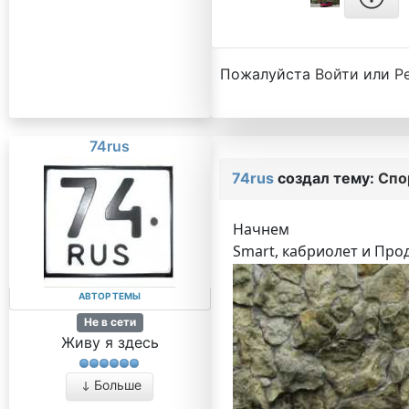
Пожалуйста
Войти
или
Р
74rus
74rus
создал тему:
Спо
Начнем
Smart, кабриолет и Пр
АВТОР ТЕМЫ
Не в сети
Живу я здесь
Больше