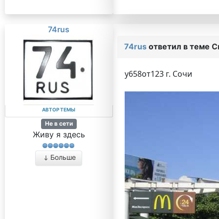
74rus
74rus
ответил в теме
С
у658от123 г. Сочи
АВТОР ТЕМЫ
Не в сети
Живу я здесь
Больше