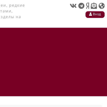
еи, редкие
тами,
Вход
азделы на