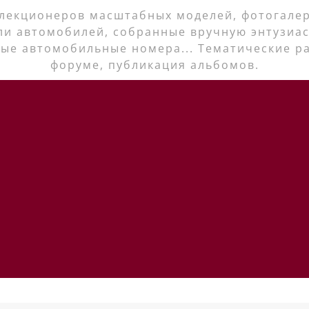
лекционеров масштабных моделей, фотогалер
ли автомобилей, собранные вручную энтузиас
ые автомобильные номера... Тематические р
форуме, публикация альбомов.