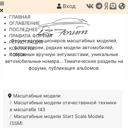
Вход
ГЛАВНАЯ
ОГЛАВЛЕНИЕ
ПОСЛЕДНЕЕ
ПРАВИЛА ФОРУМА
Форум коллекционеров масштабных моделей,
РЕГИСТРАЦИЯ
фотогалереи, редкие модели автомобилей,
КОНТАКТЫ
собранные вручную энтузиастами, уникальные
ПОИСК
автомобильные номера... Тематические разделы на
форуме, публикация альбомов.
Масштабные модели
Масштабные модели отечественной техники
в масштабе 143
Масштабные модели Start Scale Models
(SSM)