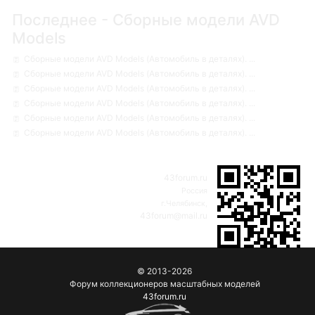
Последнее - Сборные модели AVD
Models
Сборные модели AVD Models (Автомобиль в деталях). ...
Сборные модели AVD Models (Автомобиль в деталях). ...
Сборные модели AVD Models (Автомобиль в деталях). ...
Сборные модели AVD Models (Автомобиль в деталях). ...
Сборные модели AVD Models (Автомобиль в деталях). ...
Сборные модели AVD Models (Автомобиль в деталях). ...
43forum.ru
Россия
г.Челябинск,
43forum@mail.ru
© 2013-2026
Форум коллекционеров масштабных моделей
43forum.ru