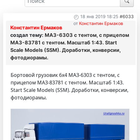
18 янв 2019 18:25
#6033
от
Константин Ермаков
Константин Ермаков
создал тему:
МАЗ-6303 с тентом, с прицепом
МАЗ-83781 с тентом. Масштаб 1:43. Start
Scale Models (SSM). Доработки, конверсии,
фотодиорамы.
Бортовой грузовик 6х4 МАЗ-6303 с тентом, с
прицепом МАЗ-83781 с тентом. Масштаб 1:43.
Start Scale Models (SSM). Доработки, конверсии,
фотодиорамы.