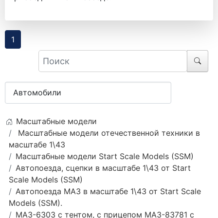
1
Масштабные модели
Масштабные модели отечественной техники в
масштабе 1\43
Масштабные модели Start Scale Models (SSM)
Автопоезда, сцепки в масштабе 1\43 от Start
Scale Models (SSM)
Автопоезда МАЗ в масштабе 1\43 от Start Scale
Models (SSM).
МАЗ-6303 с тентом, с прицепом МАЗ-83781 с