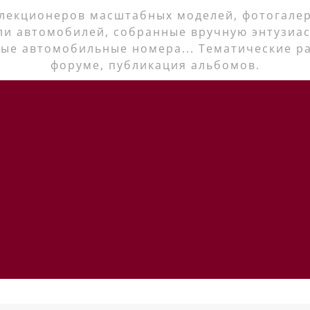
лекционеров масштабных моделей, фотогалер
ли автомобилей, собранные вручную энтузиас
ые автомобильные номера... Тематические р
форуме, публикация альбомов.