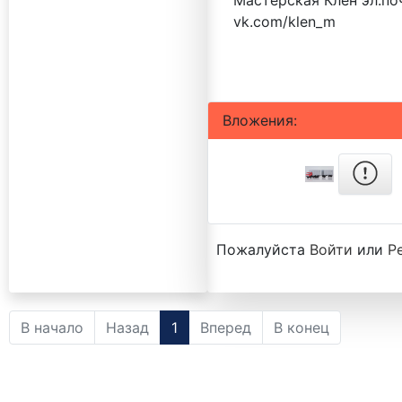
Мастерская Клен эл.поч
vk.com/klen_m
Вложения:
Пожалуйста
Войти
или
Р
В начало
Назад
1
Вперед
В конец