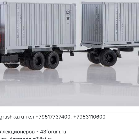
grushka.ru тел +79517737400, +7953110600
лекционеров - 43forum.ru