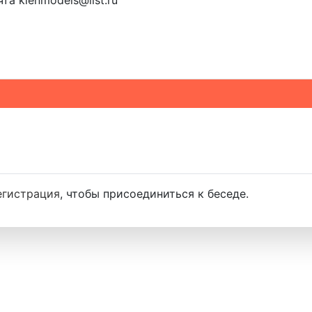
та klenmodels@list.ru
егистрация
, чтобы присоединиться к беседе.