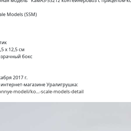
ная модель "КамАЗ-53212 контейнеровоз с прицепом-к
ale Models (SSM)
тик
5 x 12,5 см
озрачный бокс
абря 2017 г.
 интернет-магазине Уралигрушка:
onnye-modeli/ko...-scale-models-detail