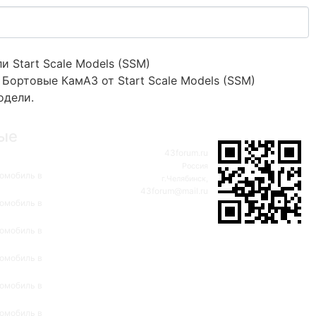
 Start Scale Models (SSM)
Бортовые КамАЗ от Start Scale Models (SSM)
одели.
ые
43forum.ru
Россия
омобиль в
г.Челябинск,
43forum@mail.ru
омобиль в
омобиль в
омобиль в
омобиль в
омобиль в