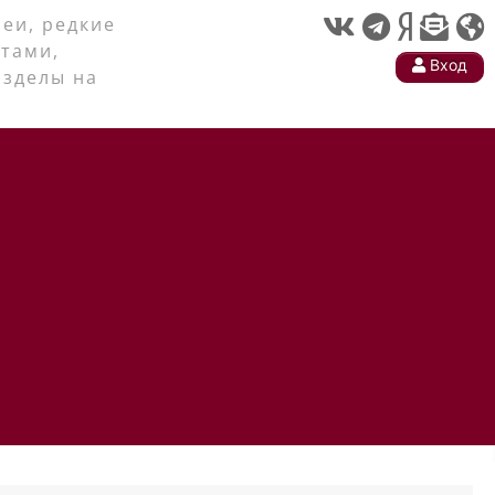
еи, редкие
тами,
Вход
азделы на