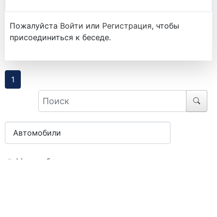
Пожалуйста
Войти
или
Регистрация
, чтобы
присоединиться к беседе.
1
Масштабные модели
Масштабные модели Мастерской КЛЁН 1\43
Комплектующие (детали, колеса, наклейки)
Бортовые платформы (кузова) для грузовиков и
прицепов. Масштаб 1\43. Мастерская Клен.