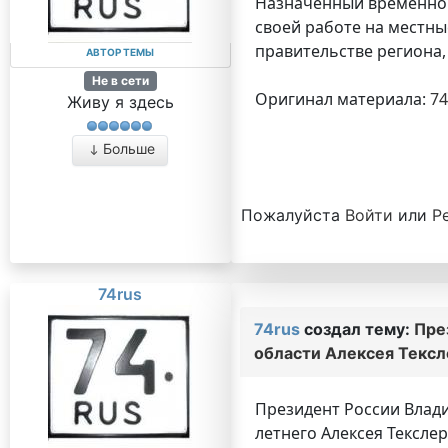
Назначенный временно 
своей работе на местны
правительстве региона,
АВТОР ТЕМЫ
Не в сети
Оригинал материала:
74
Живу я здесь
Больше
Пожалуйста
Войти
или
Р
74rus
74rus
создал тему:
Пре
области Алексея Тексл
Президент России Влади
летнего Алексея Тексле