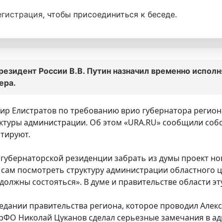
егистрация
, чтобы присоединиться к беседе.
резидент России В.В. Путин назначил временно испол
ера.
р Елистратов по требованию врио губернатора региона 
ктуры администрации. Об этом «URA.RU» сообщили собст
тируют.
 губернаторской резиденции забрать из думы проект но
 сам посмотреть структуру администрации областного ц
 должны состояться». В думе и правительстве области 
едании правительства региона, которое проводил Алек
рФО Николай Цуканов сделал серьезные замечания в адр