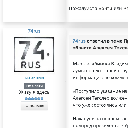
Пожалуйста
Войти
или
Р
74rus
74rus
ответил в теме
П
области Алексея Тексл
Мэр Челябинска Владими
думы проект новой стру
информацию не коммен
АВТОР ТЕМЫ
Не в сети
«Поступило указание из
Живу я здесь
Алексей Текслер должен
что уже состоялись или
Больше
Накануне на первом зас
полпред президента в У