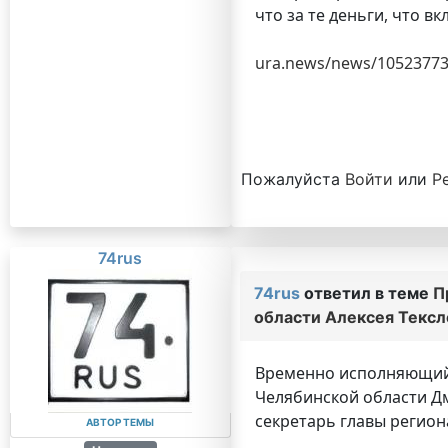
что за те деньги, что в
ura.news/news/1052377
Пожалуйста
Войти
или
Р
74rus
74rus
ответил в теме
П
области Алексея Тексл
Временно исполняющий 
Челябинской области Дм
секретарь главы регио
АВТОР ТЕМЫ