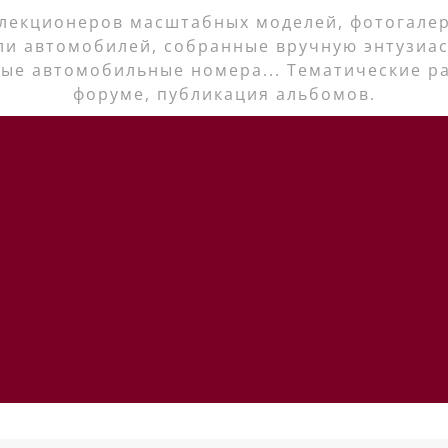
лекционеров масштабных моделей, фотогалер
ли автомобилей, собранные вручную энтузиас
ые автомобильные номера... Тематические р
форуме, публикация альбомов.