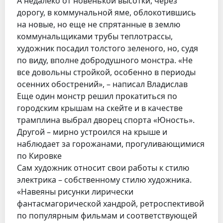
А недалеко от новенькой высотки, через
дорогу, в коммунальной яме, облокотившись
на новые, но еще не спрятанные в землю
коммунальщиками трубы теплотрассы,
художник посадил толстого зеленого, но, судя
по виду, вполне добродушного монстра. «Не
все довольны стройкой, особенно в периоды
осенних обострений», – написал Владислав
Еще один монстр решил прокатиться по
городским крышам на скейте и в качестве
трамплина выбрал дворец спорта «Юность».
Другой – мирно устроился на крыше и
наблюдает за горожанами, прогуливающимися
по Кировке
Сам художник относит свои работы к стилю
электрика – собственному стилю художника.
«Навеяны рисунки лирически
фантасмагорической хандрой, ретроспективой
по популярным фильмам и соответствующей