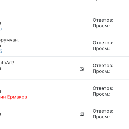
Ответов:
и
Просм.:
б
орумчан.
Ответов:
и
Просм.:
б
utoArt!
Ответов:
и
Просм.:
Ответов:
и
Просм.:
тин Ермаков
Ответов:
и
Просм.: