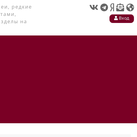
еи, редкие
тами,
Вход
азделы на