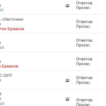
Ответов:
и
Просм.:
аб
д «Ласточка»
Ответов:
и
Просм.:
нтин Ермаков
Ответов:
и
Просм.:
аб
Ответов:
и
Просм.:
н Ермаков
С-2017
Ответов:
и
Просм.:
R
и
Ответов:
аб
Просм.: