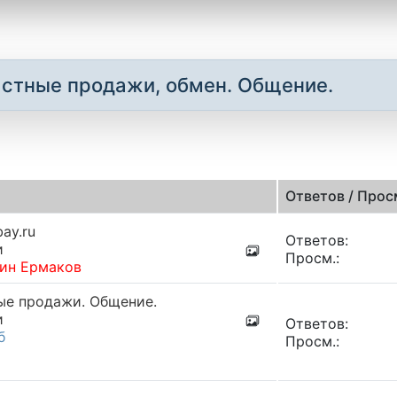
астные продажи, обмен. Общение.
Ответов / Прос
ay.ru
Ответов:
и
Просм.:
тин Ермаков
ые продажи. Общение.
и
Ответов:
б
Просм.: