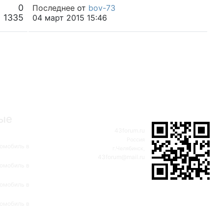
0
Последнее
от
bov-73
1335
04 март 2015 15:46
ые
43forum.ru
Россия
омобиль в
г.Челябинск,
43forum@mail.ru
омобиль в
омобиль в
омобиль в