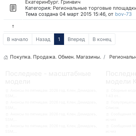
Екатеринбург. Гринвич
Категория:
Региональные торговые площадк
Тема создана 04 март 2015 15:46, от
bov-73
В начало
Назад
1
Вперед
В конец
Покупка. Продажа. Обмен. Магазины.
Региональ
Последнее - масштабные
Последн
модели
модели 
Анонсы по пятницам. 2026 год. Клен, Демидовъ,
Сборные мод
SSM,...
1:43 от...
Анонсы по пятницам. 2026 год. Клен, Демидовъ,
Полуприцепы-
SSM,...
Список.
Анонсы по пятницам. 2026 год. Клен, Демидовъ,
Сообщения Ма
SSM,...
исчез
Анонсы по пятницам. 2026 год. Клен, Демидовъ,
Сообщения Ма
SSM,...
исчез