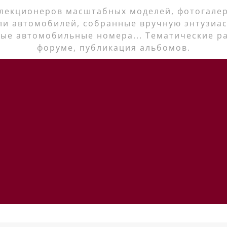
лекционеров масштабных моделей, фотогалер
ли автомобилей, собранные вручную энтузиас
ые автомобильные номера... Тематические р
форуме, публикация альбомов.