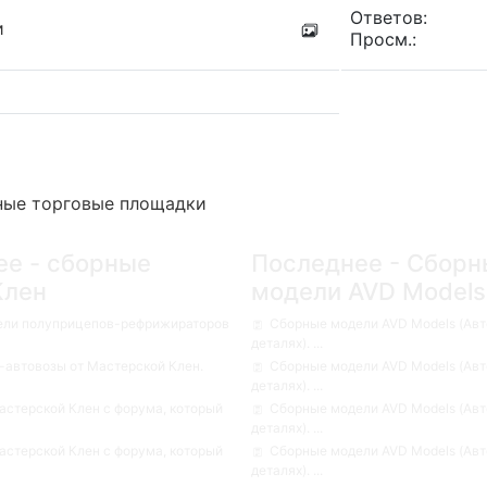
Ответов:
и
Просм.:
ные торговые площадки
ее - сборные
Последнее - Сборн
Клен
модели AVD Models
ели полуприцепов-рефрижираторов
Сборные модели AVD Models (Авт
деталях). ...
автовозы от Мастерской Клен.
Сборные модели AVD Models (Авт
деталях). ...
стерской Клен с форума, который
Сборные модели AVD Models (Авт
деталях). ...
стерской Клен с форума, который
Сборные модели AVD Models (Авт
деталях). ...