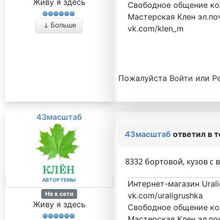
Живу я здесь
Свободное общение кол
Мастерская Клен эл.поч
Больше
vk.com/klen_m
Пожалуйста
Войти
или
Р
43масштаб
43масштаб
ответил в 
8332 бортовой, кузов с
АВТОР ТЕМЫ
Интернет-магазин Urali
Не в сети
vk.com/uraligrushka
Живу я здесь
Свободное общение кол
Мастерская Клен эл.поч