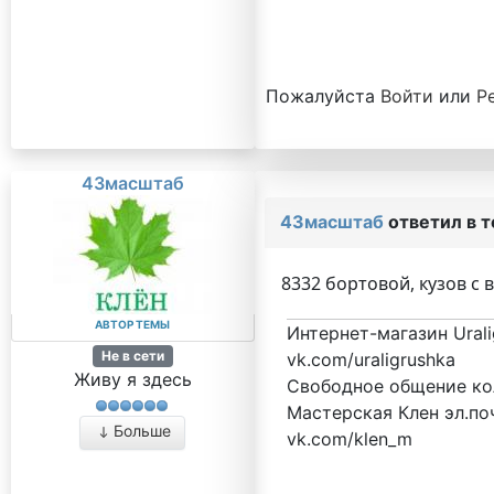
Пожалуйста
Войти
или
Р
43масштаб
43масштаб
ответил в 
8332 бортовой, кузов с
АВТОР ТЕМЫ
Интернет-магазин Urali
Не в сети
vk.com/uraligrushka
Живу я здесь
Свободное общение кол
Мастерская Клен эл.поч
Больше
vk.com/klen_m