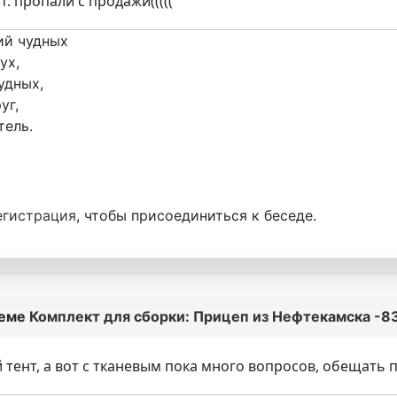
. пропали с продажи(((((
ий чудных
ух,
удных,
уг,
тель.
егистрация
, чтобы присоединиться к беседе.
теме
Комплект для сборки: Прицеп из Нефтекамска -83
тент, а вот с тканевым пока много вопросов, обещать п