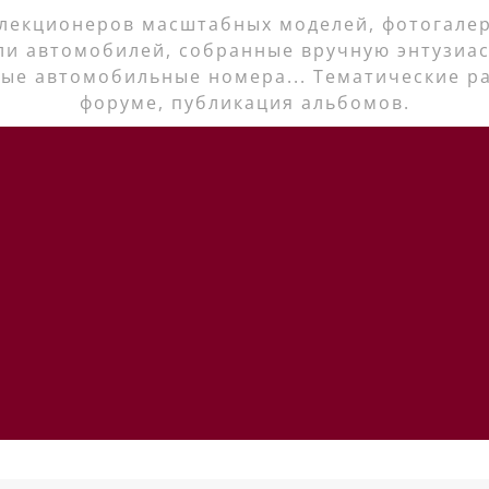
лекционеров масштабных моделей, фотогалер
ли автомобилей, собранные вручную энтузиас
ые автомобильные номера... Тематические р
форуме, публикация альбомов.