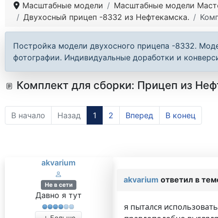
Масштабные модели
Масштабные модели Маст
Двухосный прицеп -8332 из Нефтекамска.
Комп
Постройка модели двухосного прицепа -8332. Модел
фотографии. Индивидуальные доработки и конверси
Комплект для сборки: Прицеп из Неф
В начало
Назад
1
2
Вперед
В конец
akvarium
akvarium
ответил в те
Не в сети
Давно я тут
я пытался использовать
Больше