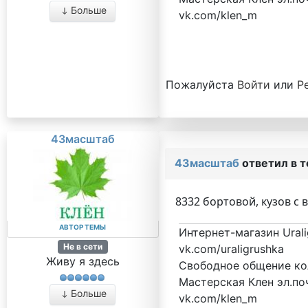
Больше
vk.com/klen_m
Пожалуйста
Войти
или
Р
43масштаб
43масштаб
ответил в 
8332 бортовой, кузов с 
АВТОР ТЕМЫ
Интернет-магазин Urali
Не в сети
vk.com/uraligrushka
Живу я здесь
Свободное общение кол
Мастерская Клен эл.поч
Больше
vk.com/klen_m