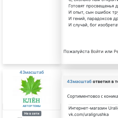
Готовят просвещенья д
И опыт, сын ошибок тр
И гений, парадоксов др
И случай, бог изобрета
Пожалуйста
Войти
или
Р
43масштаб
43масштаб
ответил в 
Сортиментовоз с коник
АВТОР ТЕМЫ
Интернет-магазин Urali
Не в сети
vk.com/uraligrushka