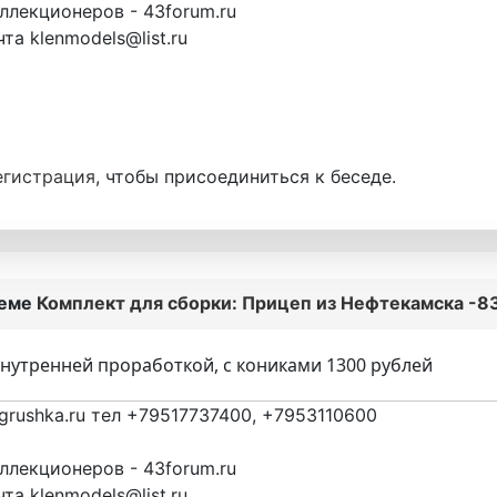
лекционеров - 43forum.ru
та klenmodels@list.ru
егистрация
, чтобы присоединиться к беседе.
теме
Комплект для сборки: Прицеп из Нефтекамска -83
 внутренней проработкой, с кониками 1300 рублей
grushka.ru тел +79517737400, +7953110600
лекционеров - 43forum.ru
та klenmodels@list.ru