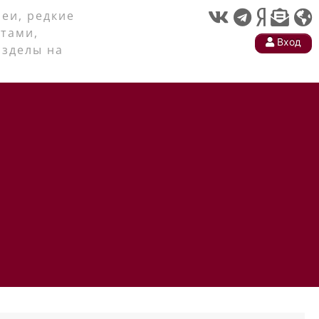
еи, редкие
тами,
Вход
азделы на