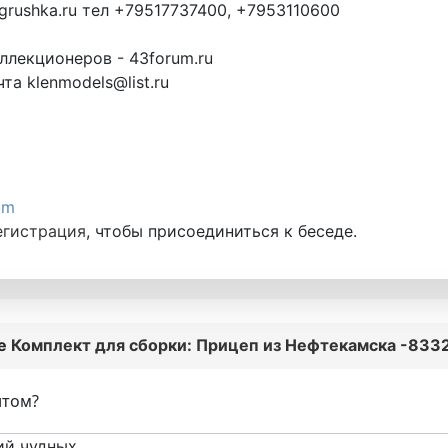
grushka.ru тел +79517737400, +7953110600
лекционеров - 43forum.ru
та klenmodels@list.ru
um
егистрация
, чтобы присоединиться к беседе.
ме
Комплект для сборки: Прицеп из Нефтекамска -8332
нтом?
ий чудных