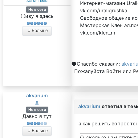
АВТОР ТЕМЫ
Интернет-магазин Urali
Не в сети
vk.com/uraligrushka
Живу я здесь
Свободное общение кол
Мастерская Клен эл.поч
Больше
vk.com/klen_m
Спасибо сказали:
akvari
Пожалуйста
Войти
или
Р
akvarium
akvarium
ответил в те
Не в сети
Давно я тут
а как решить вопрос те
Больше
О, сколько нам открыт