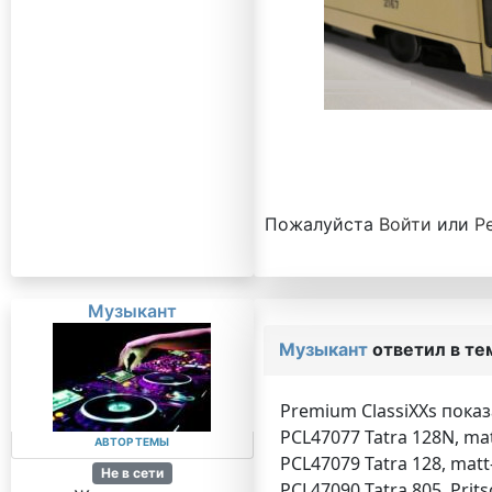
Пожалуйста
Войти
или
Р
Музыкант
Музыкант
ответил в т
Premium ClassiXXs пока
PCL47077 Tatra 128N, matt
АВТОР ТЕМЫ
PCL47079 Tatra 128, matt-
Не в сети
PCL47090 Tatra 805, Prits