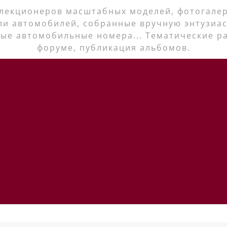
лекционеров масштабных моделей, фотогалер
ли автомобилей, собранные вручную энтузиас
ые автомобильные номера... Тематические р
форуме, публикация альбомов.