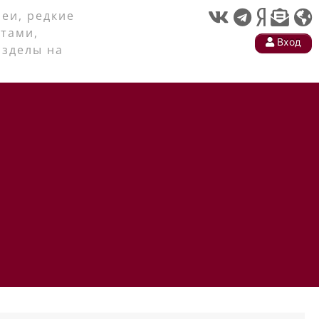
еи, редкие
тами,
Вход
азделы на