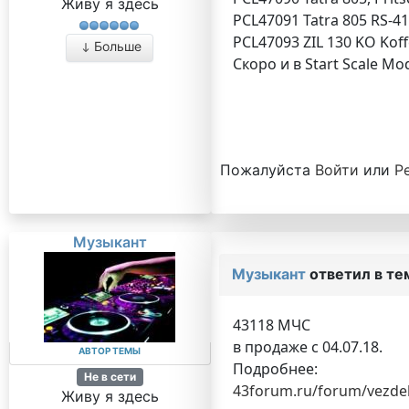
Живу я здесь
PCL47091 Tatra 805 RS-41
PCL47093 ZIL 130 KO Koff
Больше
Скоро и в Start Scale Mo
Пожалуйста
Войти
или
Р
Музыкант
Музыкант
ответил в т
43118 МЧС
в продаже с 04.07.18.
АВТОР ТЕМЫ
Подробнее:
Не в сети
43forum.ru/forum/vezde
Живу я здесь