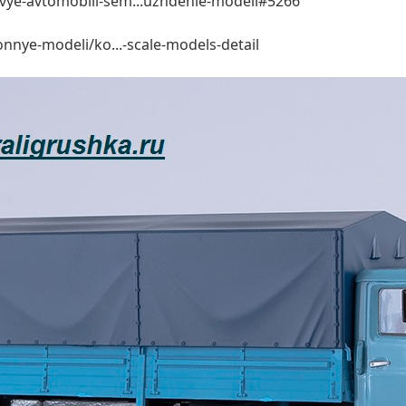
ye-avtomobili-sem...uzhdenie-modeli#5266
onnye-modeli/ko...-scale-models-detail