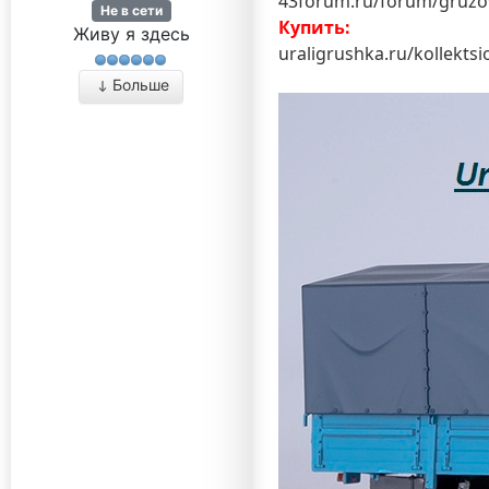
43forum.ru/forum/gruzov
Не в сети
Купить:
Живу я здесь
uraligrushka.ru/kollektsi
Больше