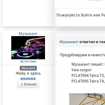
Пожалуйста
Войти
или
Р
Музыкант
Музыкант
ответил в т
Продублируем в новост
АВТОР ТЕМЫ
Музыкант пишет: P
Не в сети
Уже скоро!
Живу я здесь
PCL47094 Tatra T3
PCL47095 Tatra T4,
Больше