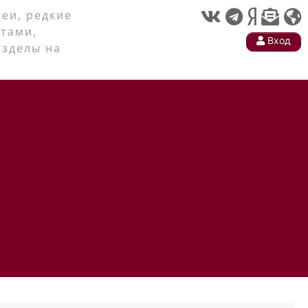
еи, редкие
тами,
Вход
азделы на