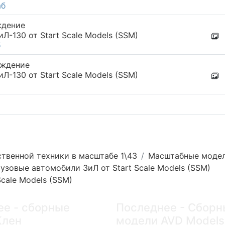
аб
ждение
-130 от Start Scale Models (SSM)
б
уждение
-130 от Start Scale Models (SSM)
твенной техники в масштабе 1\43
Масштабные модели
рузовые автомобили ЗиЛ от Start Scale Models (SSM)
cale Models (SSM)
ее - сборные
Последнее - Сборн
Клен
модели AVD Models