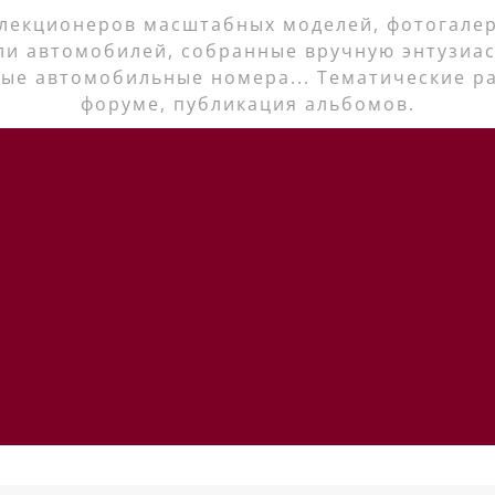
лекционеров масштабных моделей, фотогалер
ли автомобилей, собранные вручную энтузиас
ые автомобильные номера... Тематические р
форуме, публикация альбомов.