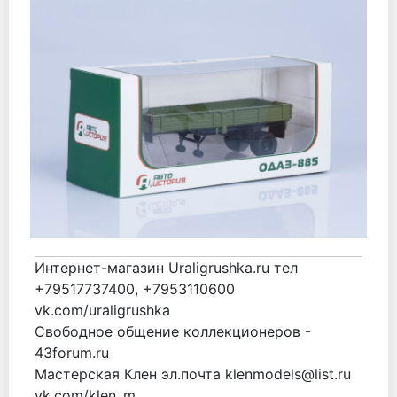
Интернет-магазин Uraligrushka.ru тел
+79517737400, +7953110600
vk.com/uraligrushka
Свободное общение коллекционеров -
43forum.ru
Мастерская Клен эл.почта klenmodels@list.ru
vk.com/klen_m