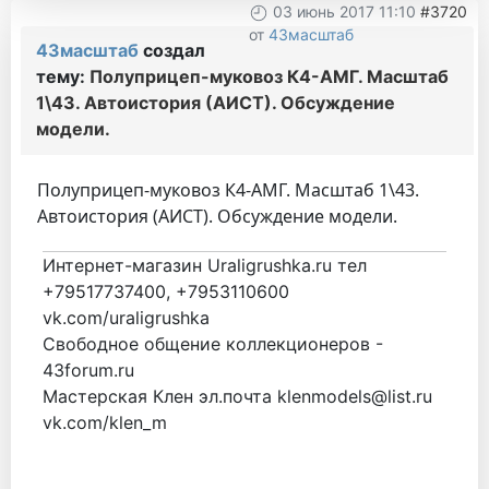
03 июнь 2017 11:10
#3720
от
43масштаб
43масштаб
создал
тему:
Полуприцеп-муковоз К4-АМГ. Масштаб
1\43. Автоистория (АИСТ). Обсуждение
модели.
Полуприцеп-муковоз К4-АМГ. Масштаб 1\43.
Автоистория (АИСТ). Обсуждение модели.
Интернет-магазин Uraligrushka.ru тел
+79517737400, +7953110600
vk.com/uraligrushka
Свободное общение коллекционеров -
43forum.ru
Мастерская Клен эл.почта klenmodels@list.ru
vk.com/klen_m