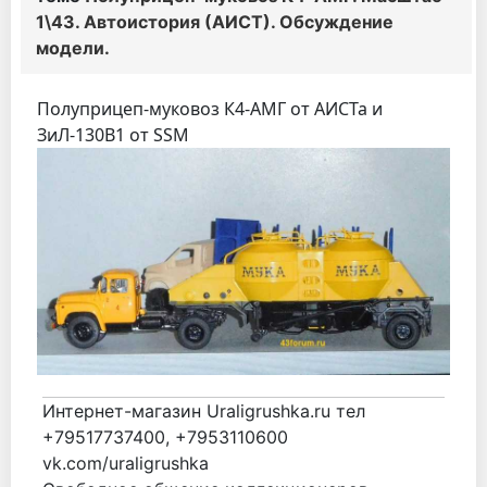
1\43. Автоистория (АИСТ). Обсуждение
модели.
Полуприцеп-муковоз К4-АМГ от АИСТа и
ЗиЛ-130В1 от SSM
Интернет-магазин Uraligrushka.ru тел
+79517737400, +7953110600
vk.com/uraligrushka