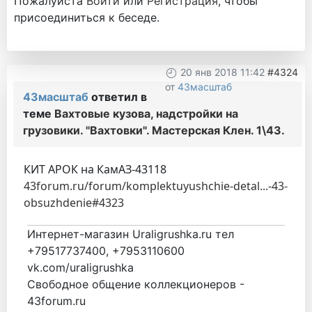
Пожалуйста
Войти
или
Регистрация
, чтобы
присоединиться к беседе.
20 янв 2018 11:42
#4324
от
43масштаб
43масштаб
ответил в
теме
Вахтовые кузова, надстройки на
грузовики. "Вахтовки". Мастерская Клен. 1\43.
КИТ АРОК на КамАЗ-43118
43forum.ru/forum/komplektuyushchie-detal...-43-
obsuzhdenie#4323
Интернет-магазин Uraligrushka.ru тел
+79517737400, +7953110600
vk.com/uraligrushka
Свободное общение коллекционеров -
43forum.ru