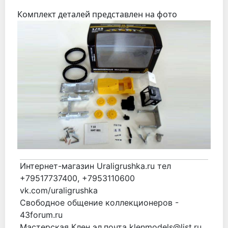
Комплект деталей представлен на фото
Интернет-магазин Uraligrushka.ru тел
+79517737400, +7953110600
vk.com/uraligrushka
Свободное общение коллекционеров -
43forum.ru
Мастерская Клен эл.почта klenmodels@list.ru