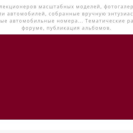
лекционеров масштабных моделей, фотогалер
ли автомобилей, собранные вручную энтузиас
ые автомобильные номера... Тематические р
форуме, публикация альбомов.