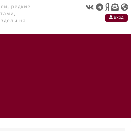
еи, редкие
тами,
Вход
азделы на