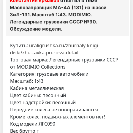
Константин Ермаков
ответил в теме
Маслозаправщик МА-4А (131) на шасси
ЗиЛ-131. Масштаб 1:43. MODIMIO.
Легендарные грузовики СССР №90.
Обсуждение модели.
Купить:
uraligrushka.ru/zhurnaly-knigi-
diski/zhu...avka-po-rossi-detail
Торговая марка: Легендарные грузовики СССР
от MODIMIO Collections
Категория: грузовые автомобили
Масштаб: 1:43
Кабина металлическая
Цвет кабины: песочный
Цвет надстройки: песочный
Передние колеса не поворачиваются
Кроме колес, подвижных элементов нет!
Код модели ЛГС090
Вес брутто г