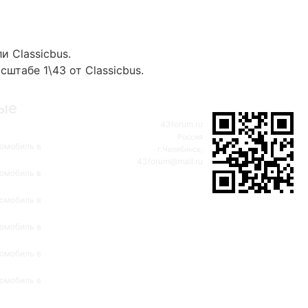
 Classicbus.
табе 1\43 от Classicbus.
ые
43forum.ru
Россия
омобиль в
г.Челябинск,
43forum@mail.ru
омобиль в
омобиль в
омобиль в
омобиль в
омобиль в