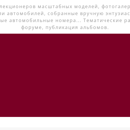
лекционеров масштабных моделей, фотогалер
ли автомобилей, собранные вручную энтузиас
ые автомобильные номера... Тематические р
форуме, публикация альбомов.