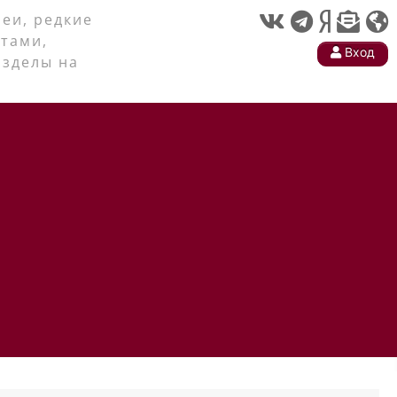
еи, редкие
тами,
Вход
азделы на