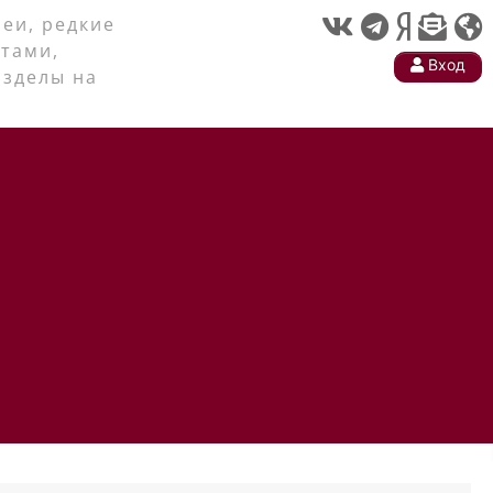
еи, редкие
тами,
Вход
азделы на