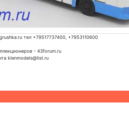
grushka.ru тел +79517737400, +7953110600
лекционеров - 43forum.ru
та klenmodels@list.ru