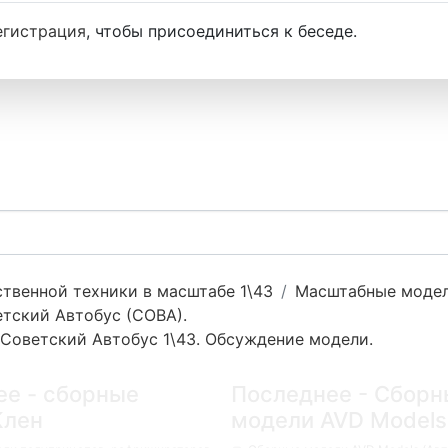
егистрация
, чтобы присоединиться к беседе.
твенной техники в масштабе 1\43
Масштабные модел
етский Автобус (СОВА).
 Советский Автобус 1\43. Обсуждение модели.
ее - сборные
Последнее - Сборн
Клен
модели AVD Models