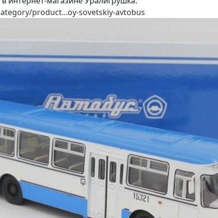
 в интернет-магазине Уралигрушка:
category/product...oy-sovetskiy-avtobus