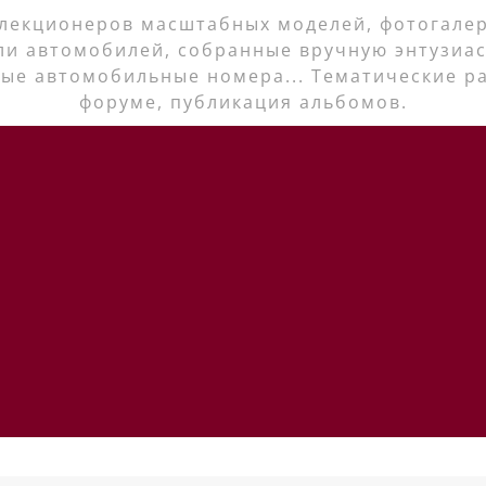
лекционеров масштабных моделей, фотогалер
ли автомобилей, собранные вручную энтузиас
ые автомобильные номера... Тематические р
форуме, публикация альбомов.