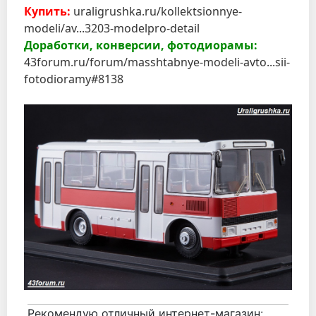
Купить:
uraligrushka.ru/kollektsionnye-
modeli/av...3203-modelpro-detail
Доработки, конверсии, фотодиорамы:
43forum.ru/forum/masshtabnye-modeli-avto...sii-
fotodioramy#8138
Рекомендую отличный интернет-магазин: