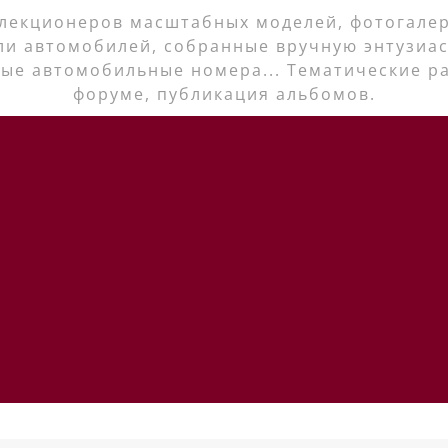
лекционеров масштабных моделей, фотогалер
ли автомобилей, собранные вручную энтузиас
ые автомобильные номера... Тематические р
форуме, публикация альбомов.