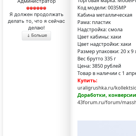
Торговая марка: ModelP
Администратор
Код модели: 0035MP
Я должен продолжать
Кабина металлическая
делать то, что я сейчас
Рама: пластик
делаю!
Надстройка: смола
Больше
Цвет кабины: хаки
Цвет надстройки: хаки
Размер упаковки: 20 х 9 
Вес брутто 335 г
Цена: 3850 рублей
Товар в наличии с 1 апре
Купить:
uraligrushka.ru/kollektsi
Доработки, конверси
43forum.ru/forum/massht