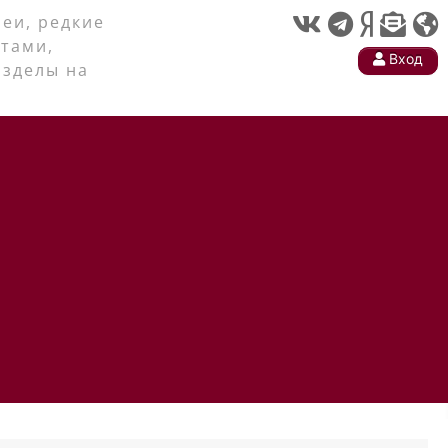
еи, редкие
тами,
Вход
азделы на