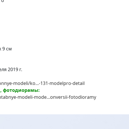
ro
х 9 см
ля 2019 г.
onnye-modeli/ko...-131-modelpro-detail
и, фотодиорамы:
abnye-modeli-mode...onversii-fotodioramy