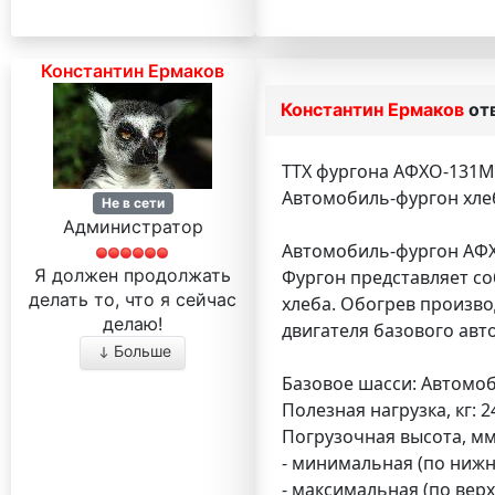
Константин Ермаков
Константин Ермаков
от
ТТХ фургона АФХО-131М
Автомобиль-фургон хле
Не в сети
Администратор
Автомобиль-фургон АФХ
Я должен продолжать
Фургон представляет со
делать то, что я сейчас
хлеба. Обогрев произво
делаю!
двигателя базового авт
Больше
Базовое шасси: Автомо
Полезная нагрузка, кг: 2
Погрузочная высота, мм
- минимальная (по нижн
- максимальная (по верх