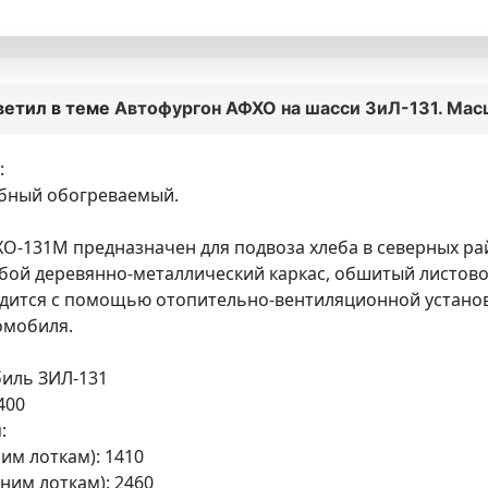
ветил в теме
Автофургон АФХО на шасси ЗиЛ-131. Мас
:
бный обогреваемый.
О-131М предназначен для подвоза хлеба в северных ра
бой деревянно-металлический каркас, обшитый листово
дится с помощью отопительно-вентиляционной установк
омобиля.
биль ЗИЛ-131
400
:
им лоткам): 1410
ним лоткам): 2460