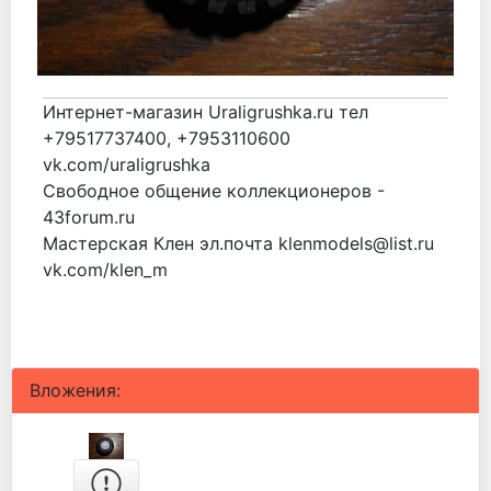
Интернет-магазин Uraligrushka.ru тел
+79517737400, +7953110600
vk.com/uraligrushka
Свободное общение коллекционеров -
43forum.ru
Мастерская Клен эл.почта klenmodels@list.ru
vk.com/klen_m
Вложения: