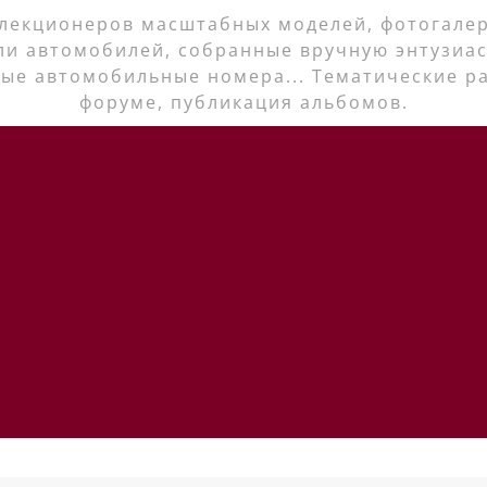
лекционеров масштабных моделей, фотогалер
ли автомобилей, собранные вручную энтузиас
ые автомобильные номера... Тематические р
форуме, публикация альбомов.