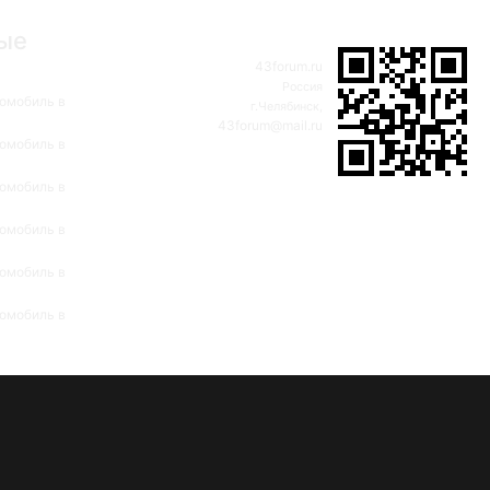
ые
43forum.ru
Россия
омобиль в
г.Челябинск,
43forum@mail.ru
омобиль в
омобиль в
омобиль в
омобиль в
омобиль в