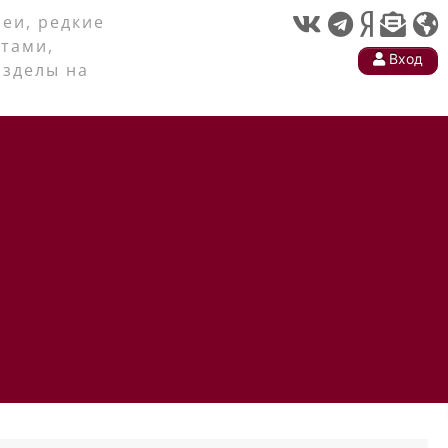
еи, редкие
тами,
Вход
азделы на