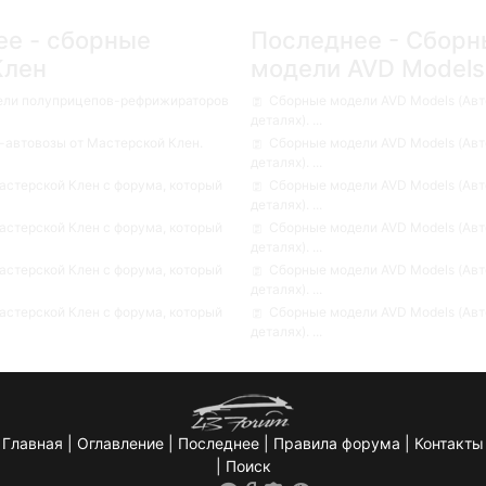
ее - сборные
Последнее - Сборн
Клен
модели AVD Models
ели полуприцепов-рефрижираторов
Сборные модели AVD Models (Авт
деталях). ...
автовозы от Мастерской Клен.
Сборные модели AVD Models (Авт
деталях). ...
стерской Клен с форума, который
Сборные модели AVD Models (Авт
деталях). ...
стерской Клен с форума, который
Сборные модели AVD Models (Авт
деталях). ...
стерской Клен с форума, который
Сборные модели AVD Models (Авт
деталях). ...
стерской Клен с форума, который
Сборные модели AVD Models (Авт
деталях). ...
Главная
|
Оглавление
|
Последнее
|
Правила форума
|
Контакты
|
Поиск