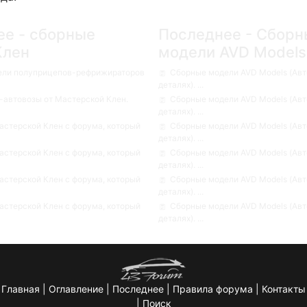
ее - сборные
Последнее - Сборн
Клен
модели AVD Models
ели полуприцепов-рефрижираторов
Сборные модели AVD Models (Авт
деталях). ...
автовозы от Мастерской Клен.
Сборные модели AVD Models (Авт
деталях). ...
стерской Клен с форума, который
Сборные модели AVD Models (Авт
деталях). ...
стерской Клен с форума, который
Сборные модели AVD Models (Авт
деталях). ...
стерской Клен с форума, который
Сборные модели AVD Models (Авт
деталях). ...
стерской Клен с форума, который
Сборные модели AVD Models (Авт
деталях). ...
Главная
|
Оглавление
|
Последнее
|
Правила форума
|
Контакты
|
Поиск