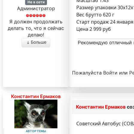
Масштаб 1:43
Не в сети
Размер упаковки 30x12x
Администратор
Вес брутто 620 г
Старт продаж 24 января 
Я должен продолжать
делать то, что я сейчас
Цена 2 999 руб
делаю!
Рекомендую отличный 
Больше
Пожалуйста
Войти
или
Р
Константин Ермаков
Константин Ермаков
со
Советский Автобус (СОВА
АВТОР ТЕМЫ