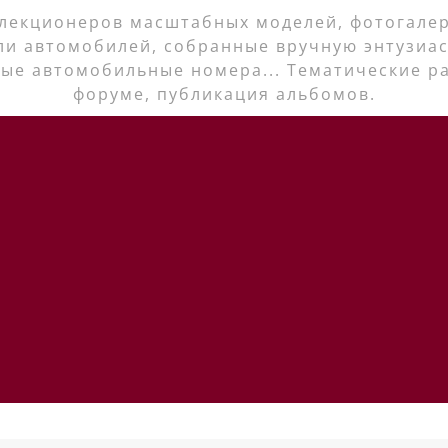
лекционеров масштабных моделей, фотогалер
ли автомобилей, собранные вручную энтузиас
ые автомобильные номера... Тематические р
форуме, публикация альбомов.