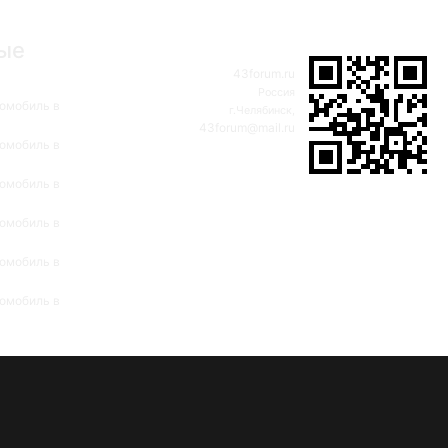
ые
43forum.ru
Россия
омобиль в
г.Челябинск,
43forum@mail.ru
омобиль в
омобиль в
омобиль в
омобиль в
омобиль в