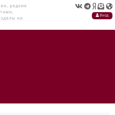
еи, редкие
тами,
Вход
азделы на