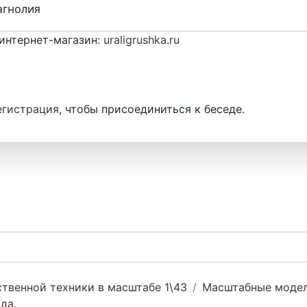
агнолия
интернет-магазин:
uraligrushka.ru
егистрация
, чтобы присоединиться к беседе.
твенной техники в масштабе 1\43
Масштабные модел
да.