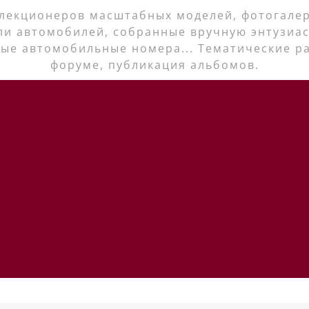
лекционеров масштабных моделей, фотогалер
ли автомобилей, собранные вручную энтузиас
ые автомобильные номера... Тематические р
форуме, публикация альбомов.