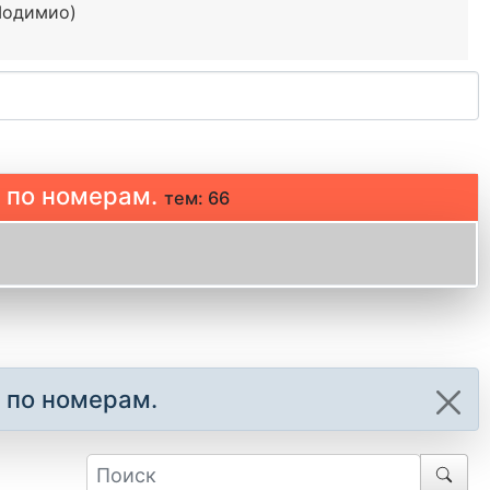
Модимио)
 по номерам.
тем: 66
 по номерам.