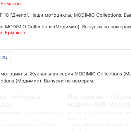
 Ермаков
-10 "Днепр". Наши мотоциклы. MODIMIO Collections. Вы
 MODIMIO Collections (Модимио). Выпуски по номерам
ин Ермаков
нец
мотоциклы. Журнальная серия MODIMIO Collections (М
ctions (Модимио). Выпуски по номерам.
ее - сборные
Последнее - Сборн
Клен
модели AVD Models
ели полуприцепов-рефрижираторов
Сборные модели AVD Models (Авт
деталях). ...
автовозы от Мастерской Клен.
Сборные модели AVD Models (Авт
деталях). ...