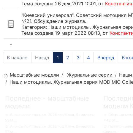
Тема создана 26 дек 2021 10:01, от
Константин
"Киевский универсал". Советский мотоцикл МТ
№21. Обсуждение журнала.
Категория:
Наши мотоциклы. Журнальная серия
Тема создана 19 март 2022 08:13, от
Констант
В начало
Назад
1
2
3
4
Вперед
В ко
Масштабные модели
Журнальные серии
Наши 
Наши мотоциклы. Журнальная серия MODIMIO Colle
Последнее - масштабные
Последн
модели
модели 
Анонсы по пятницам. 2026 год. Клен, Демидовъ,
Сборные мод
SSM,...
1:43 от...
Анонсы по пятницам. 2026 год. Клен, Демидовъ,
Полуприцепы-
SSM,...
Список.