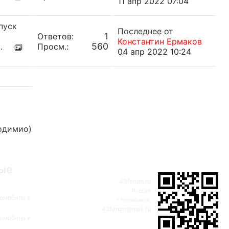
11 апр 2022 07:04
пуск
Последнее
от
1
Ответов:
Константин Ермаков
560
.
Просм.:
04 апр 2022 10:24
одимио)
ые
43forum.ru
Россия
омобиль в
г.Челябинск,
43forum@mail.ru
омобиль в