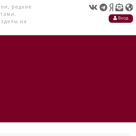
еи, редкие
тами,
Вход
азделы на