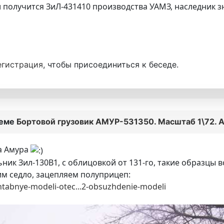
 получится ЗиЛ-431410 производства УАМЗ, наследник зна
егистрация
, чтобы присоединиться к беседе.
теме
Бортовой грузовик АМУР-531350. Масштаб 1\72. 
а Амура
ник Зил-130В1, с облицовкой от 131-го, такие образцы 
им седло, зацепляем полуприцеп:
abnye-modeli-otec...2-obsuzhdenie-modeli