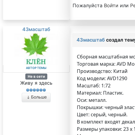
Пожалуйста
Войти
или
Р
43масштаб
43масштаб
создал тем
Сборная масштабная мо
Торговая марка: AVD Mo
АВТОР ТЕМЫ
Производство: Китай
Не в сети
Код модели: AVD1290
Живу я здесь
Масштаб: 1:72
Материал: Пластик.
Больше
Оси: металл.
Покрышки: черный элас
Цвет: серый, черный.
В комплект входят декал
Размеры упаковки: 23 x 1