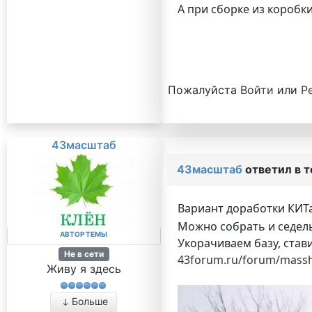
А при сборке из коробки
Пожалуйста
Войти
или
Р
43масштаб
43масштаб
ответил в 
Вариант доработки КИТ
Можно собрать и седель
АВТОР ТЕМЫ
Укорачиваем базу, став
Не в сети
43forum.ru/forum/massht
Живу я здесь
Больше