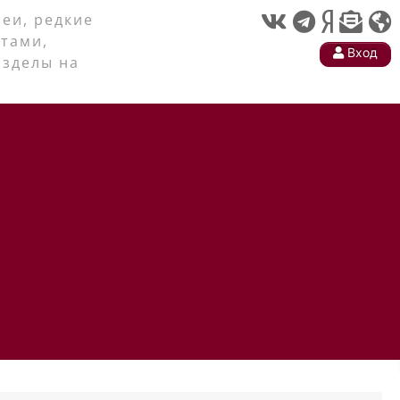
еи, редкие
тами,
Вход
азделы на