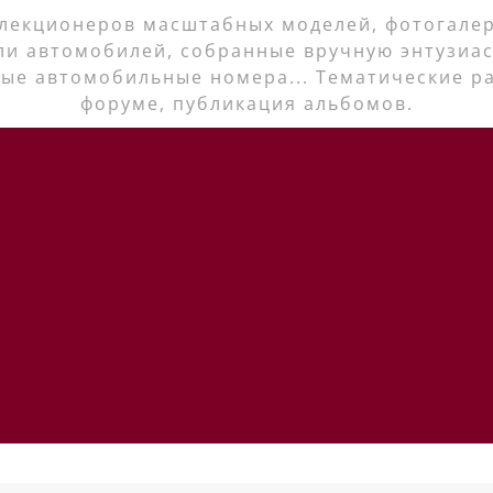
лекционеров масштабных моделей, фотогалер
ли автомобилей, собранные вручную энтузиас
ые автомобильные номера... Тематические р
форуме, публикация альбомов.