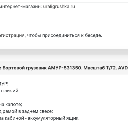
интернет-магазин:
uraligrushka.ru
егистрация
, чтобы присоединиться к беседе.
е
Бортовой грузовик АМУР-531350. Масштаб 1\72. AVD
МУР!
отличий:
на капоте;
д рамой в заднем свесе;
за кабиной - аккумуляторный ящик.