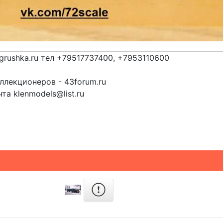
grushka.ru тел +79517737400, +7953110600
лекционеров - 43forum.ru
та klenmodels@list.ru