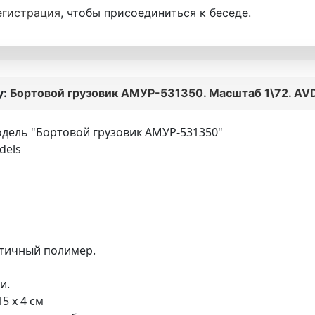
егистрация
, чтобы присоединиться к беседе.
у:
Бортовой грузовик АМУР-531350. Масштаб 1\72. AV
дель "Бортовой грузовик АМУР-531350"
dels
тичный полимер.
и.
5 x 4 см