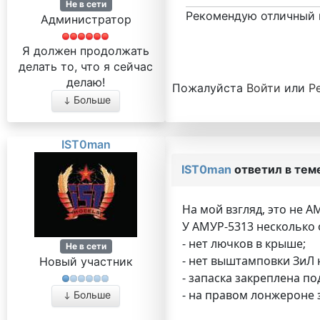
Не в сети
Рекомендую отличный 
Администратор
Я должен продолжать
делать то, что я сейчас
делаю!
Пожалуйста
Войти
или
Р
Больше
IST0man
IST0man
ответил в тем
На мой взгляд, это не А
У АМУР-5313 несколько 
- нет лючков в крыше;
Не в сети
- нет выштамповки ЗиЛ 
Новый участник
- запаска закреплена по
- на правом лонжероне 
Больше