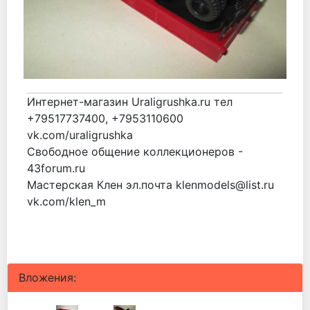
Интернет-магазин Uraligrushka.ru тел
+79517737400, +7953110600
vk.com/uraligrushka
Свободное общение коллекционеров -
43forum.ru
Мастерская Клен эл.почта klenmodels@list.ru
vk.com/klen_m
Вложения: