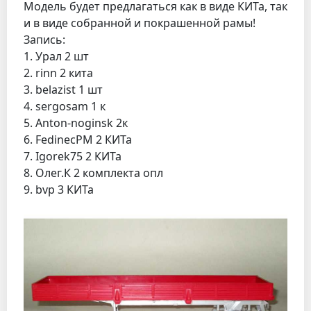
Модель будет предлагаться как в виде КИТа, так
и в виде собранной и покрашенной рамы!
Запись:
1. Урал 2 шт
2. rinn 2 кита
3. belazist 1 шт
4. sergosam 1 к
5. Anton-noginsk 2к
6. FedinecPM 2 КИТа
7. Igorek75 2 КИТа
8. Олег.К 2 комплекта опл
9. bvp 3 КИТа