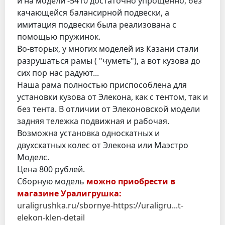
и на модели -5410 достаточно упрощенно, без
качающейся балансирной подвески, а
имитация подвески была реализована с
помощью пружинок.
Во-вторых, у многих моделей из Казани стали
разрушаться рамы ( "чуметь"), а вот кузова до
сих пор нас радуют...
Наша рама полностью приспособлена для
установки кузова от Элекона, как с тентом, так и
без тента. В отличии от Элеконовской модели
задняя тележка подвижная и рабочая.
Возможна установка односкатных и
двухскатных колес от Элекона или Маэстро
Моделс.
Цена 800 рублей.
Сборную модель
можно приобрести в
магазине Уралигрушка:
uraligrushka.ru/sbornye-https://uraligru...t-
elekon-klen-detail