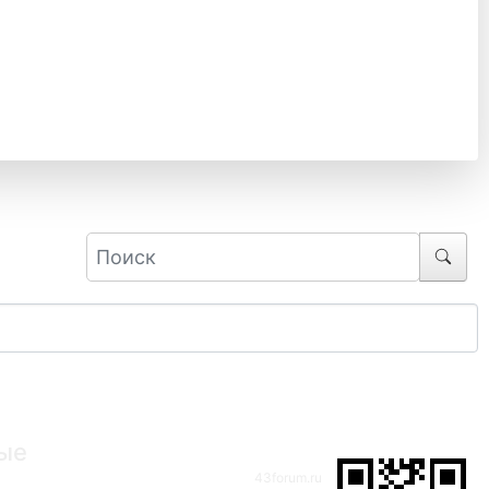
ые
43forum.ru