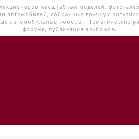
лекционеров масштабных моделей, фотогалер
ли автомобилей, собранные вручную энтузиас
ые автомобильные номера... Тематические р
форуме, публикация альбомов.