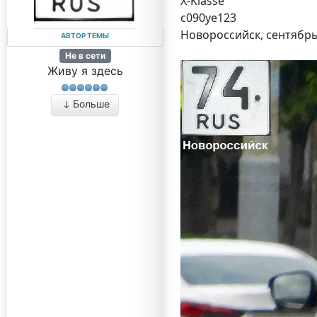
X-Klasse
с090уе123
Новороссийск, сентябрь
АВТОР ТЕМЫ
Не в сети
Живу я здесь
Больше