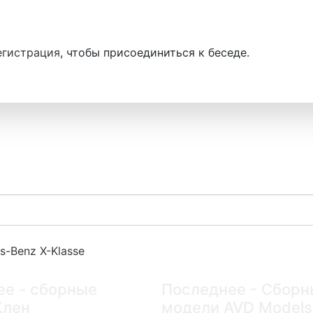
егистрация
, чтобы присоединиться к беседе.
s-Benz X-Klasse
ее - сборные
Последнее - Сборн
Клен
модели AVD Models