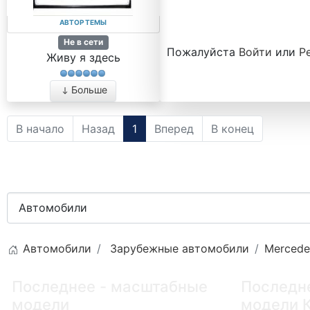
АВТОР ТЕМЫ
Не в сети
Пожалуйста
Войти
или
Р
Живу я здесь
Больше
В начало
Назад
1
Вперед
В конец
Автомобили
Зарубежные автомобили
Mercede
Последнее - масштабные
Последн
модели
модели 