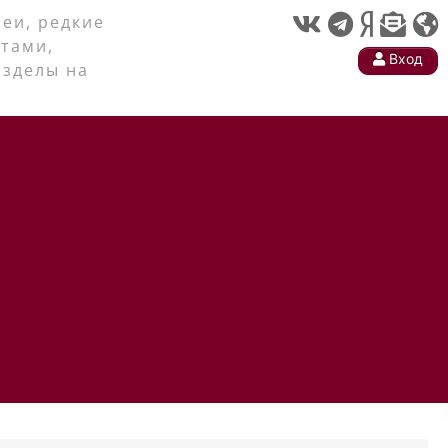
еи, редкие
тами,
Вход
азделы на