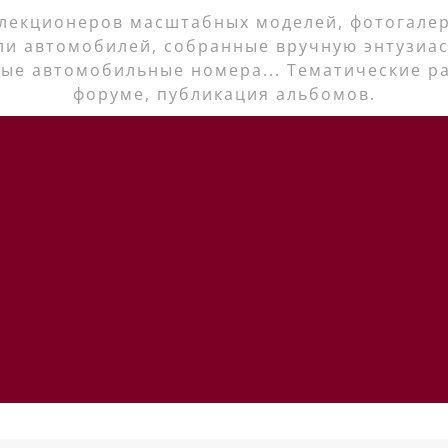
лекционеров масштабных моделей, фотогалер
ли автомобилей, собранные вручную энтузиас
ые автомобильные номера... Тематические р
форуме, публикация альбомов.