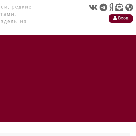
еи, редкие
тами,
Вход
азделы на