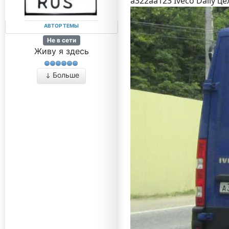
а322аа123 Iveco Daily 
АВТОР ТЕМЫ
Не в сети
Живу я здесь
Больше