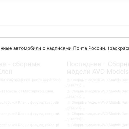
нные автомобили с надписями Почта России. (раскрас
ее - сборные
Последнее - Сборн
Клен
модели AVD Models
ели полуприцепов-рефрижираторов
Сборные модели AVD Models (Авт
деталях). ...
автовозы от Мастерской Клен.
Сборные модели AVD Models (Авт
деталях). ...
стерской Клен с форума, который
Сборные модели AVD Models (Авт
деталях). ...
стерской Клен с форума, который
Сборные модели AVD Models (Авт
деталях). ...
стерской Клен с форума, который
Сборные модели AVD Models (Авт