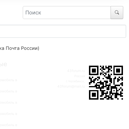
ка Почта России)
ые
43forum.ru
Россия
омобиль в
г.Челябинск,
43forum@mail.ru
омобиль в
омобиль в
омобиль в
омобиль в