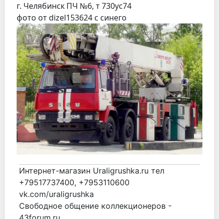
г. Челябинск ПЧ №6, т 730ус74
фото от dizel153624 с синего
Интернет-магазин Uraligrushka.ru тел
+79517737400, +7953110600
vk.com/uraligrushka
Свободное общение коллекционеров -
43forum.ru