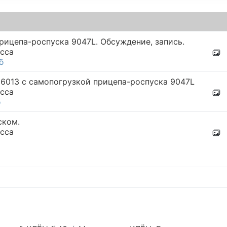
рицепа-роспуска 9047L. Обсуждение, запись.
сса
б
96013 с самопогрузкой прицепа-роспуска 9047L
сса
б
ском.
сса