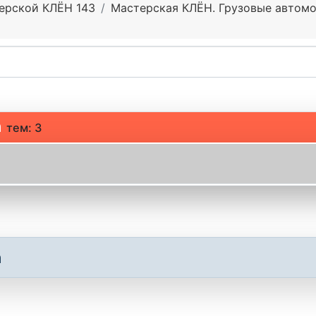
ерской КЛЁН 143
Мастерская КЛЁН. Грузовые автомо
а
тем: 3
а