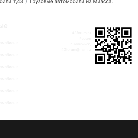
били 1\43
Грузовые автомобили из Миасса.
ые
43forum.ru
Россия
омобиль в
г.Челябинск,
43forum@mail.ru
омобиль в
омобиль в
омобиль в
омобиль в
омобиль в