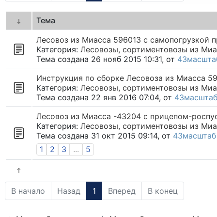
Тема
Лесовоз из Миасса 596013 с самопогрузкой п
Категория:
Лесовозы, сортиментовозы из Миа
Тема создана 26 нояб 2015 10:31, от
43масшта
Инструкция по сборке Лесовоза из Миасса 5
Категория:
Лесовозы, сортиментовозы из Миа
Тема создана 22 янв 2016 07:04, от
43масшта
Лесовоз из Миасса -43204 с прицепом-роспу
Категория:
Лесовозы, сортиментовозы из Миа
Тема создана 31 окт 2015 09:14, от
43масштаб
1
2
3
...
5
В начало
Назад
1
Вперед
В конец