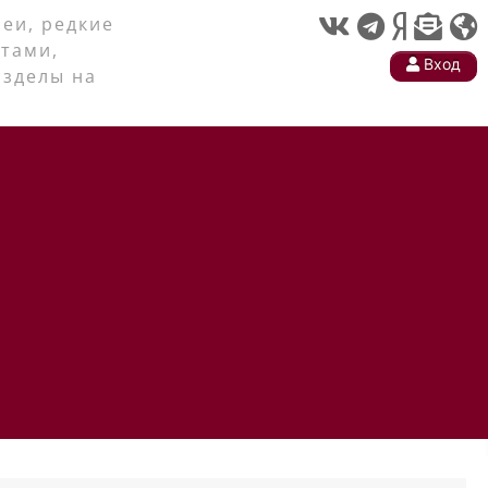
еи, редкие
тами,
Вход
азделы на