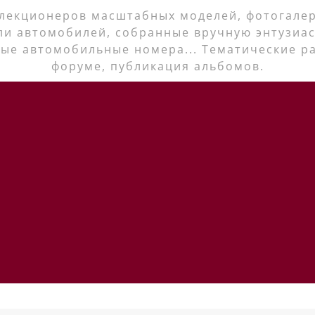
лекционеров масштабных моделей, фотогалер
ли автомобилей, собранные вручную энтузиас
ые автомобильные номера... Тематические р
форуме, публикация альбомов.