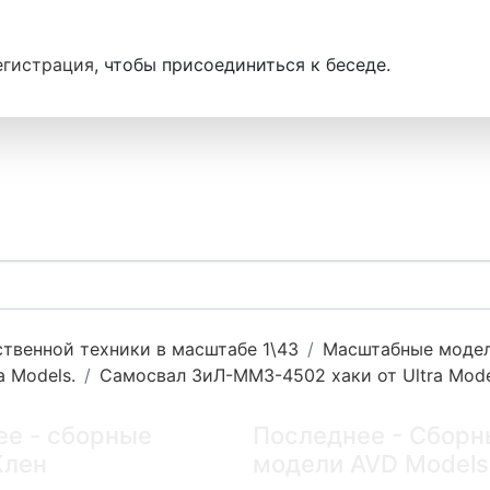
егистрация
, чтобы присоединиться к беседе.
твенной техники в масштабе 1\43
Масштабные модели
 Models.
Самосвал ЗиЛ-ММЗ-4502 хаки от Ultra Mode
ее - сборные
Последнее - Сборн
Клен
модели AVD Models