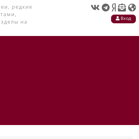
еи, редкие
тами,
Вход
азделы на