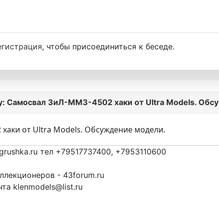
егистрация
, чтобы присоединиться к беседе.
у:
Самосвал ЗиЛ-ММЗ-4502 хаки от Ultra Models. Обс
хаки от Ultra Models. Обсуждение модели.
grushka.ru тел +79517737400, +7953110600
лекционеров - 43forum.ru
та klenmodels@list.ru