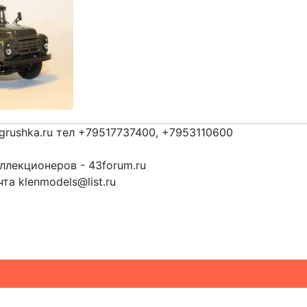
grushka.ru тел +79517737400, +7953110600
лекционеров - 43forum.ru
та klenmodels@list.ru