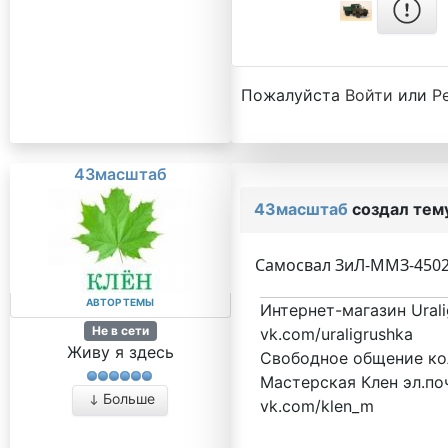
Пожалуйста
Войти
или
Р
43масштаб
43масштаб
создал тем
Самосвал ЗиЛ-ММЗ-4502 
АВТОР ТЕМЫ
Интернет-магазин Urali
Не в сети
vk.com/uraligrushka
Живу я здесь
Свободное общение кол
Мастерская Клен эл.поч
Больше
vk.com/klen_m