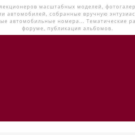
лекционеров масштабных моделей, фотогалер
ли автомобилей, собранные вручную энтузиас
ые автомобильные номера... Тематические р
форуме, публикация альбомов.