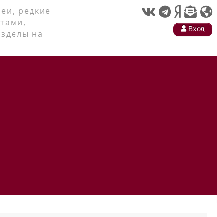
еи, редкие
тами,
Вход
азделы на