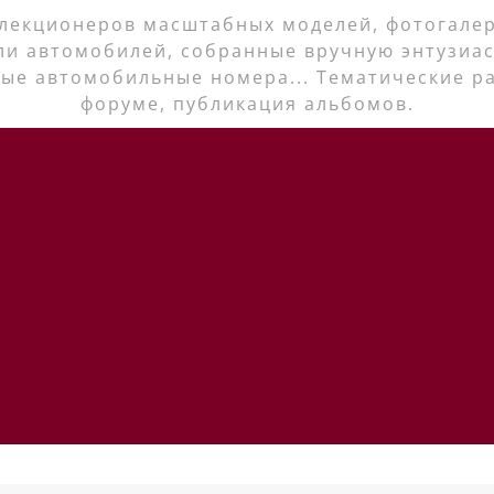
лекционеров масштабных моделей, фотогалер
ли автомобилей, собранные вручную энтузиас
ые автомобильные номера... Тематические р
форуме, публикация альбомов.