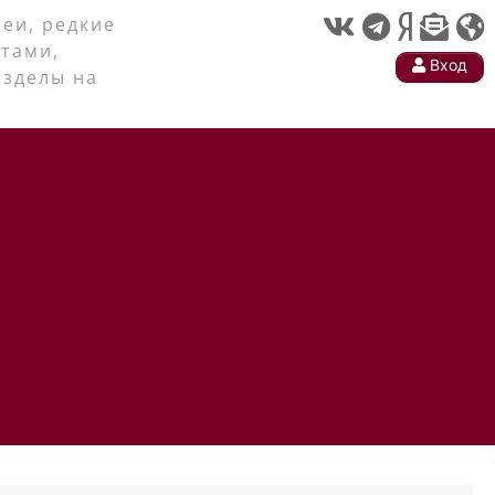
еи, редкие
тами,
Вход
азделы на