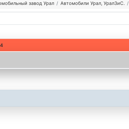
омобильный завод Урал
Автомобили Урал, УралЗиС.
 4