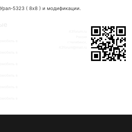
Урал-5323 ( 8х8 ) и модификации.
ые
43forum.ru
Россия
омобиль в
г.Челябинск,
43forum@mail.ru
омобиль в
омобиль в
омобиль в
омобиль в
омобиль в