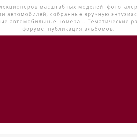
лекционеров масштабных моделей, фотогалер
ли автомобилей, собранные вручную энтузиас
ые автомобильные номера... Тематические р
форуме, публикация альбомов.