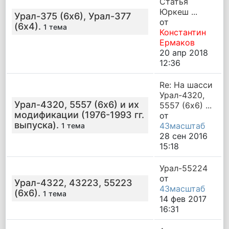
Статья
Юркеш ...
Урал-375 (6х6), Урал-377
от
(6х4).
1 тема
Константин
Ермаков
20 апр 2018
12:36
Re: На шасси
Урал-4320,
Урал-4320, 5557 (6х6) и их
5557 (6х6) ...
модификации (1976-1993 гг.
от
выпуска).
43масштаб
1 тема
28 сен 2016
15:18
Урал-55224
от
Урал-4322, 43223, 55223
43масштаб
(6х6).
1 тема
14 фев 2017
16:31