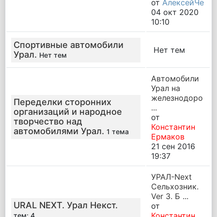
от
АлексейЧе
04 окт 2020
10:10
Спортивные автомобили
Нет тем
Урал.
Нет тем
Автомобили
Урал на
железнодоро
Переделки сторонних
...
организаций и народное
от
творчество над
Константин
автомобилями Урал.
1 тема
Ермаков
21 сен 2016
19:37
УРАЛ-Next
Сельхозник.
Ver 3. Б ...
URAL NEXT. Урал Некст.
от
Константин
тем: 4