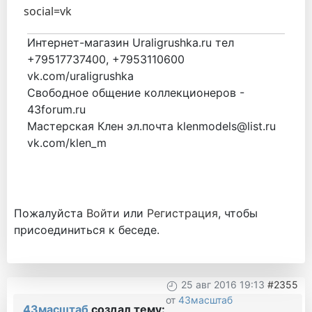
social=vk
Интернет-магазин Uraligrushka.ru тел
+79517737400, +7953110600
vk.com/uraligrushka
Свободное общение коллекционеров -
43forum.ru
Мастерская Клен эл.почта klenmodels@list.ru
vk.com/klen_m
Пожалуйста
Войти
или
Регистрация
, чтобы
присоединиться к беседе.
25 авг 2016 19:13
#2355
от
43масштаб
43масштаб
создал тему: