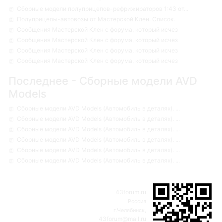
Сборные модели полуприцепов-рефрижираторов 1:43 от...
Полуприцепы-автовозы от Мастерской Клен. Список.
Сообщения Мастерской Клен с форума, который исчез
Сообщения Мастерской Клен с форума, который исчез
Сообщения Мастерской Клен с форума, который исчез
Сообщения Мастерской Клен с форума, который исчез
Последнее - Сборные модели AVD
Models
Сборные модели AVD Models (Автомобиль в деталях). ...
Сборные модели AVD Models (Автомобиль в деталях). ...
Сборные модели AVD Models (Автомобиль в деталях). ...
Сборные модели AVD Models (Автомобиль в деталях). ...
Сборные модели AVD Models (Автомобиль в деталях). ...
Сборные модели AVD Models (Автомобиль в деталях). ...
43forum.ru
Россия
г.Челябинск,
43forum@mail.ru